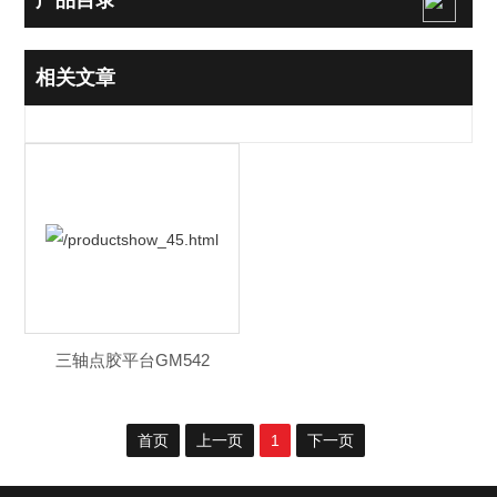
产品目录
相关文章
三轴点胶平台GM542
首页
上一页
1
下一页