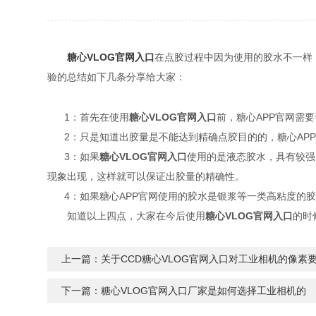
糖心VLOG官网入口
在点胶过程中因为使用的胶水不一样
验的总结如下几条分享给大家：
1：首先在使用
糖心VLOG官网入口
前，糖心APP官
2：只是知道出胶量是不能达到精确点胶目的的，糖心A
3：如果
糖心VLOG官网入口
使用的是液态胶水，具有
现象出现，这样就可以保证出胶量的精确性。
4：如果糖心APP官网使用的胶水是银浆等一类高粘度的胶水
知道以上四点，大家在今后使用
糖心VLOG官网入口
的时候
上一篇：关于CCD糖心VLOG官网入口对工业相机的像素
下一篇：糖心VLOG官网入口厂家是如何选择工业相机的